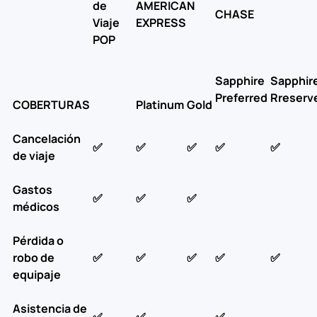
de
AMERICAN
CHASE
Viaje
EXPRESS
POP
Sapphire
Sapphir
Preferred
Rreserv
COBERTURAS
Platinum
Gold
Cancelación
✅
✅
✅
✅
✅
de viaje
Gastos
✅
✅
✅
médicos
Pérdida o
robo de
✅
✅
✅
✅
✅
equipaje
Asistencia de